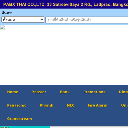
ค้นหา:
Home
Yeastar
Bank
Promotions
Dins
Panasonic
Phonik
NEC
Fire Alarm
Uni
Grandstream